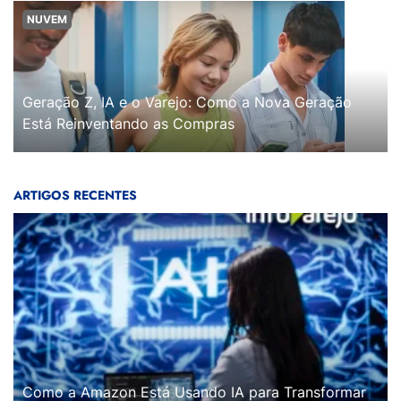
NUVEM
Geração Z, IA e o Varejo: Como a Nova Geração
Está Reinventando as Compras
ARTIGOS RECENTES
Como a Amazon Está Usando IA para Transformar