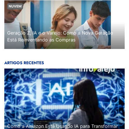
NUVEM
Geração Z, IA e o Varejo: Como a Nova Geração
Está Reinventando as Compras
ARTIGOS RECENTES
Como a Amazon Está Usando IA para Transformar