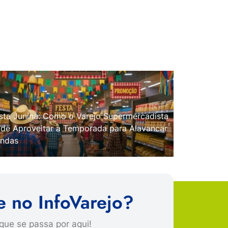
sta Junina: Como o Varejo Supermercadista
de Aproveitar a Temporada para Alavancar
ndas
e no InfoVarejo?
que se passa por aqui!