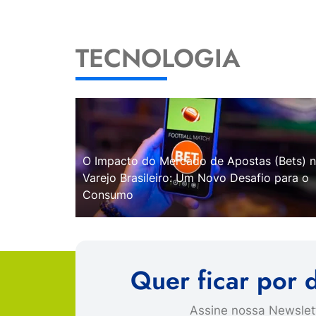
TECNOLOGIA
O Impacto do Mercado de Apostas (Bets) 
Varejo Brasileiro: Um Novo Desafio para o
Consumo
Quer ficar por 
Assine nossa Newslett