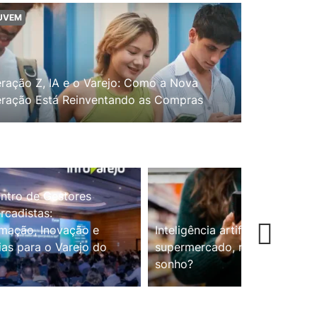
UVEM
ração Z, IA e o Varejo: Como a Nova
ração Está Reinventando as Compras
ntro de Gestores
cadistas:
mação, Inovação e
Inteligência artificial no
ias para o Varejo do
supermercado, realidade ou
sonho?