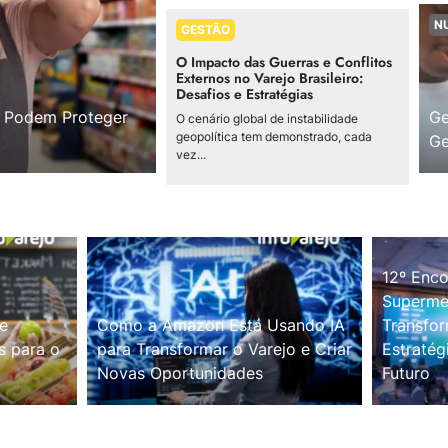
N
GESTÃO
O Impacto das Guerras e Conflitos
Externos no Varejo Brasileiro:
Desafios e Estratégias
s Podem Proteger
Ge
O cenário global de instabilidade
geopolítica tem demonstrado, cada
Ge
vez...
12º Enco
Supermer
e
Como a Amazon Está Usando IA
Transfor
s para o
para Transformar o Varejo e Criar
Estratég
Novas Oportunidades
Futuro