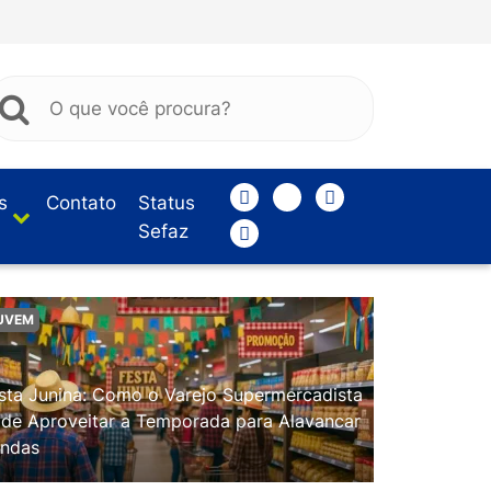
s
Contato
Status
Sefaz
UVEM
sta Junina: Como o Varejo Supermercadista
de Aproveitar a Temporada para Alavancar
ndas