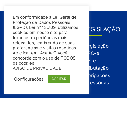
Em conformidade a Lei Geral de
Proteção de Dados Pessoais
GESTÃO
LEGISLAÇÃO
(LGPD), Lei nº 13.709, utilizamos
cookies em nosso site para
fornecer experiências mais
relevantes, lembrando de suas
Gestão
Legislação
preferências e visitas repetidas.
Gestão Financeira
NFC-e
Ao clicar em “Aceitar”, você
concorda com o uso de TODOS
Gestão de Pessoas
NF-e
os cookies.
Compras
Tributação
AVISO DE PRIVACIDADE
Estoque
Obrigações
Configurações
ACEITAR
Vendas
Acessórias