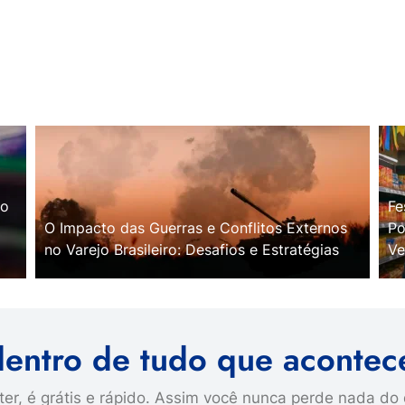
no
Fe
O Impacto das Guerras e Conflitos Externos
Po
no Varejo Brasileiro: Desafios e Estratégias
Ve
dentro de tudo que acontec
er, é grátis e rápido. Assim você nunca perde nada do 