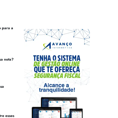
 para a
sa nota?
ssa
tre esses