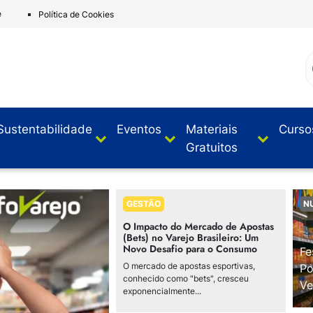
e
Política de Cookies
Sustentabilidade
Eventos
Materiais
Curso
Gratuitos
GESTÃO
N
O Impacto do Mercado de Apostas
(Bets) no Varejo Brasileiro: Um
Novo Desafio para o Consumo
Fe
O mercado de apostas esportivas,
Po
conhecido como "bets", cresceu
Ve
exponencialmente...