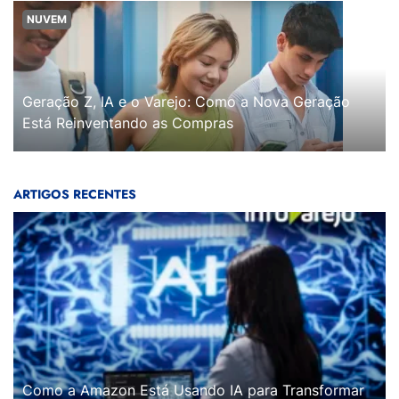
NUVEM
Geração Z, IA e o Varejo: Como a Nova Geração
Está Reinventando as Compras
ARTIGOS RECENTES
Como a Amazon Está Usando IA para Transformar