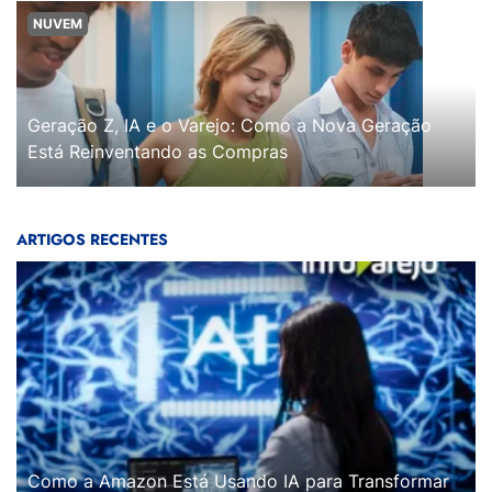
NUVEM
Geração Z, IA e o Varejo: Como a Nova Geração
Está Reinventando as Compras
ARTIGOS RECENTES
Como a Amazon Está Usando IA para Transformar