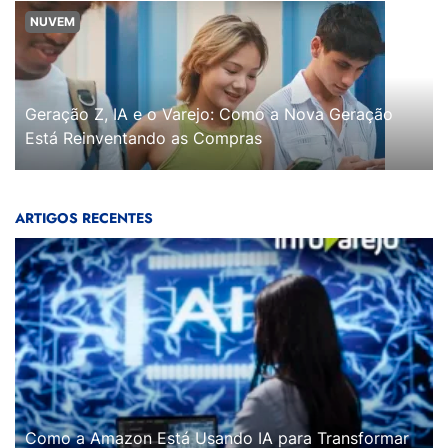
NUVEM
Geração Z, IA e o Varejo: Como a Nova Geração
Está Reinventando as Compras
ARTIGOS RECENTES
Como a Amazon Está Usando IA para Transformar