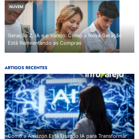
NUVEM
Geração Z, IA e o Varejo: Como a Nova Geração
Está Reinventando as Compras
ARTIGOS RECENTES
Como a Amazon Está Usando IA para Transformar