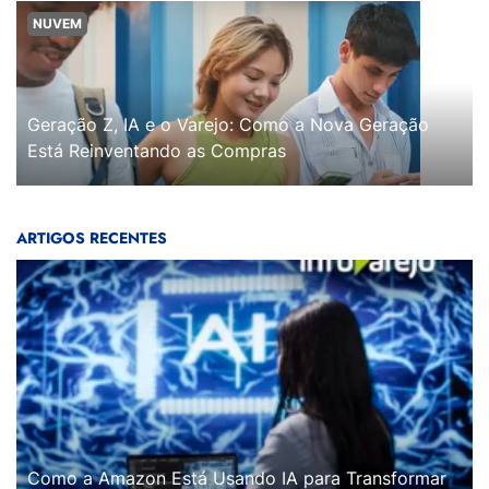
NUVEM
Geração Z, IA e o Varejo: Como a Nova Geração
Está Reinventando as Compras
ARTIGOS RECENTES
Como a Amazon Está Usando IA para Transformar