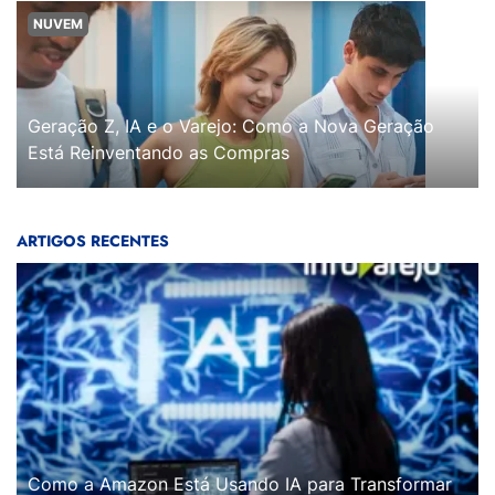
NUVEM
Geração Z, IA e o Varejo: Como a Nova Geração
Está Reinventando as Compras
ARTIGOS RECENTES
Como a Amazon Está Usando IA para Transformar