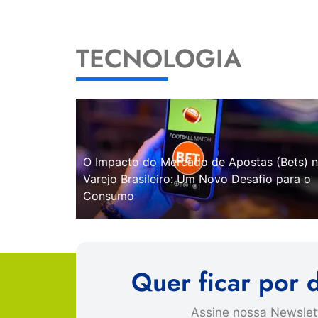
TECNOLOGIA
O Impacto do Mercado de Apostas (Bets) 
Varejo Brasileiro: Um Novo Desafio para o
Consumo
Quer ficar por 
Assine nossa Newslett