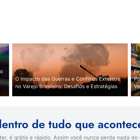
no
Fe
O Impacto das Guerras e Conflitos Externos
Po
no Varejo Brasileiro: Desafios e Estratégias
Ve
dentro de tudo que acontec
er, é grátis e rápido. Assim você nunca perde nada do 