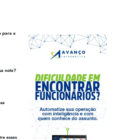
 para a
sa nota?
ssa
tre esses