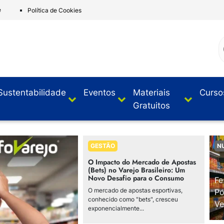
e
Política de Cookies
Sustentabilidade
Eventos
Materiais
Curso
Gratuitos
GESTÃO
N
O Impacto do Mercado de Apostas
(Bets) no Varejo Brasileiro: Um
Novo Desafio para o Consumo
Fe
O mercado de apostas esportivas,
Po
conhecido como "bets", cresceu
Ve
exponencialmente...