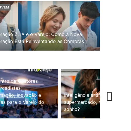
UVEM
ração Z, IA e o Varejo: Como a Nova
ração Está Reinventando as Compras
ntro de Gestores
cadistas:
mação, Inovação e
Inteligência artificial no
ias para o Varejo do
supermercado, realidade ou
sonho?