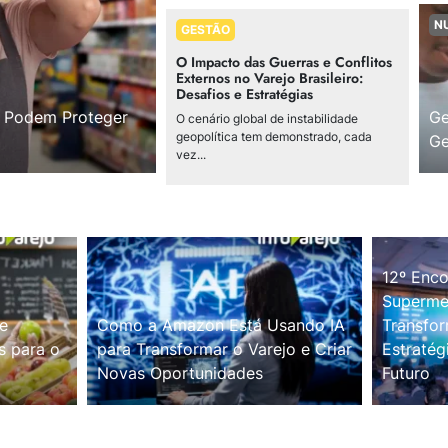
N
GESTÃO
O Impacto das Guerras e Conflitos
Externos no Varejo Brasileiro:
Desafios e Estratégias
s Podem Proteger
Ge
O cenário global de instabilidade
geopolítica tem demonstrado, cada
Ge
vez...
12º Enco
Supermer
e
Como a Amazon Está Usando IA
Transfor
s para o
para Transformar o Varejo e Criar
Estratég
Novas Oportunidades
Futuro