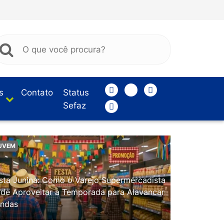
s
Contato
Status
Sefaz
UVEM
sta Junina: Como o Varejo Supermercadista
de Aproveitar a Temporada para Alavancar
ndas