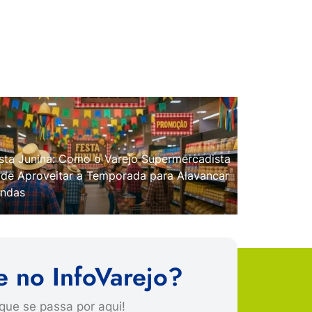
sta Junina: Como o Varejo Supermercadista
de Aproveitar a Temporada para Alavancar
ndas
e no InfoVarejo?
que se passa por aqui!