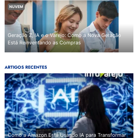
NUVEM
Geração Z, IA e o Varejo: Como a Nova Geração
Está Reinventando as Compras
ARTIGOS RECENTES
Como a Amazon Está Usando IA para Transformar