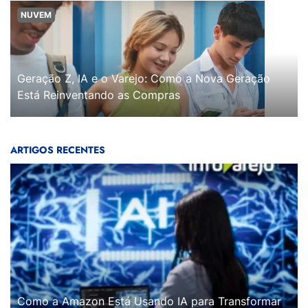
NUVEM
Geração Z, IA e o Varejo: Como a Nova Geração
Está Reinventando as Compras
ARTIGOS RECENTES
Como a Amazon Está Usando IA para Transformar