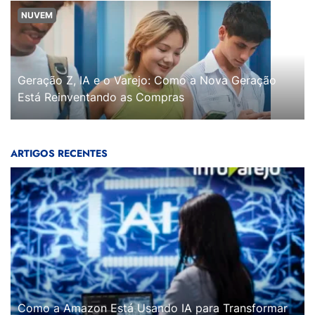
NUVEM
Geração Z, IA e o Varejo: Como a Nova Geração
Está Reinventando as Compras
ARTIGOS RECENTES
Como a Amazon Está Usando IA para Transformar