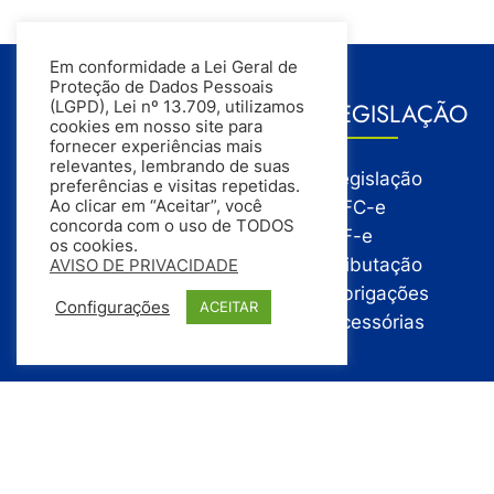
Em conformidade a Lei Geral de
Proteção de Dados Pessoais
GESTÃO
LEGISLAÇÃO
(LGPD), Lei nº 13.709, utilizamos
cookies em nosso site para
fornecer experiências mais
relevantes, lembrando de suas
Gestão
Legislação
preferências e visitas repetidas.
Gestão Financeira
NFC-e
Ao clicar em “Aceitar”, você
concorda com o uso de TODOS
Gestão de Pessoas
NF-e
os cookies.
Compras
Tributação
AVISO DE PRIVACIDADE
Estoque
Obrigações
Configurações
ACEITAR
Vendas
Acessórias