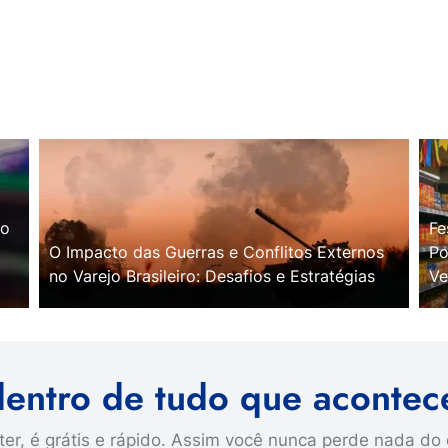
no
Fe
O Impacto das Guerras e Conflitos Externos
Po
no Varejo Brasileiro: Desafios e Estratégias
Ve
dentro de tudo que acontec
er, é grátis e rápido. Assim você nunca perde nada do 