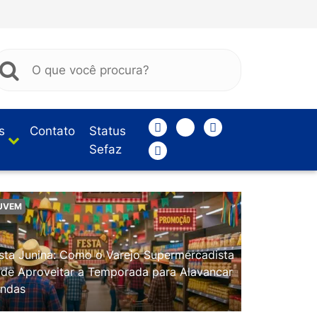
s
Contato
Status
Sefaz
UVEM
sta Junina: Como o Varejo Supermercadista
de Aproveitar a Temporada para Alavancar
ndas