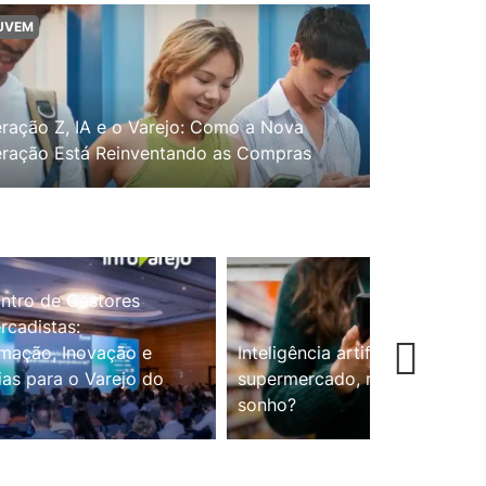
UVEM
ração Z, IA e o Varejo: Como a Nova
ração Está Reinventando as Compras
ntro de Gestores
cadistas:
mação, Inovação e
Inteligência artificial no
ias para o Varejo do
supermercado, realidade ou
sonho?