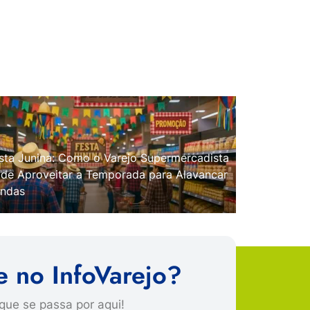
sta Junina: Como o Varejo Supermercadista
de Aproveitar a Temporada para Alavancar
ndas
e no InfoVarejo?
que se passa por aqui!