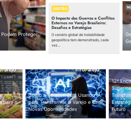
N
GESTÃO
O Impacto das Guerras e Conflitos
Externos no Varejo Brasileiro:
Desafios e Estratégias
s Podem Proteger
Ge
O cenário global de instabilidade
geopolítica tem demonstrado, cada
Ge
vez...
12º Enco
Supermer
e
Como a Amazon Está Usando IA
Transfor
s para o
para Transformar o Varejo e Criar
Estratég
Novas Oportunidades
Futuro