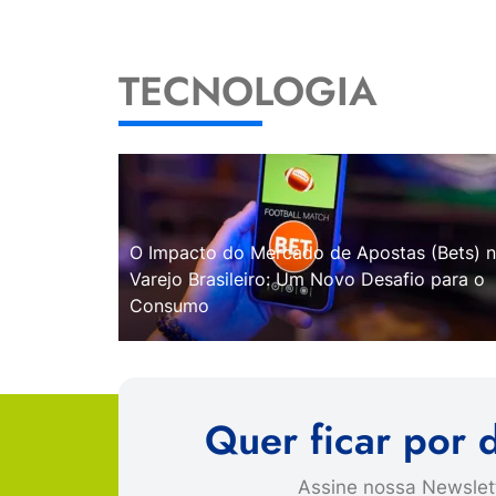
TECNOLOGIA
O Impacto do Mercado de Apostas (Bets) 
Varejo Brasileiro: Um Novo Desafio para o
Consumo
Quer ficar por 
Assine nossa Newslett