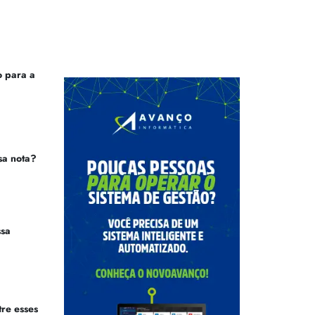
 para a
sa nota?
ssa
tre esses