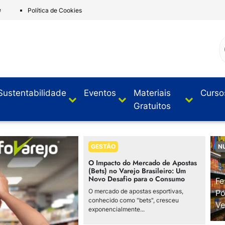
e
Política de Cookies
Sustentabilidade
Eventos
Materiais
Curso
Gratuitos
GESTÃO
N
O Impacto do Mercado de Apostas
(Bets) no Varejo Brasileiro: Um
Novo Desafio para o Consumo
Fe
O mercado de apostas esportivas,
Po
conhecido como "bets", cresceu
Ve
exponencialmente...