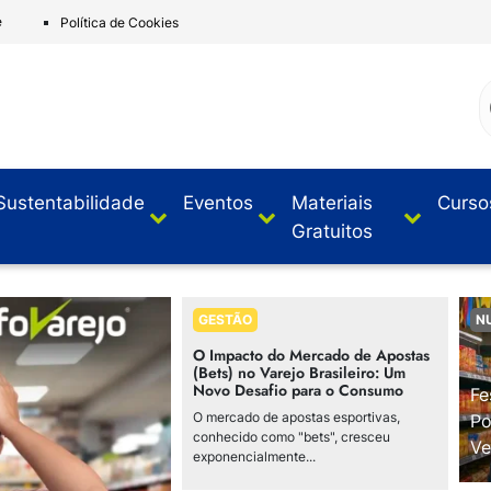
e
Política de Cookies
Sustentabilidade
Eventos
Materiais
Curso
Gratuitos
GESTÃO
N
O Impacto do Mercado de Apostas
(Bets) no Varejo Brasileiro: Um
Novo Desafio para o Consumo
Fe
O mercado de apostas esportivas,
Po
conhecido como "bets", cresceu
Ve
exponencialmente...