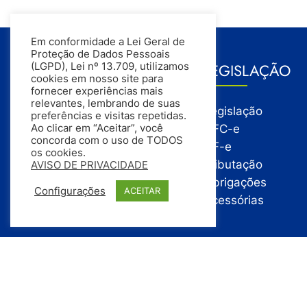
Em conformidade a Lei Geral de
Proteção de Dados Pessoais
GESTÃO
LEGISLAÇÃO
(LGPD), Lei nº 13.709, utilizamos
cookies em nosso site para
fornecer experiências mais
relevantes, lembrando de suas
Gestão
Legislação
preferências e visitas repetidas.
Gestão Financeira
NFC-e
Ao clicar em “Aceitar”, você
concorda com o uso de TODOS
Gestão de Pessoas
NF-e
os cookies.
Compras
Tributação
AVISO DE PRIVACIDADE
Estoque
Obrigações
Configurações
ACEITAR
Vendas
Acessórias