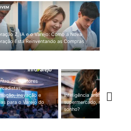
UVEM
ração Z, IA e o Varejo: Como a Nova
ração Está Reinventando as Compras
ntro de Gestores
cadistas:
mação, Inovação e
Inteligência artificial no
ias para o Varejo do
supermercado, realidade ou
sonho?