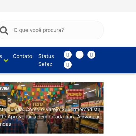
s
Contato
Status
Sefaz
UVEM
sta Junina: Como o Varejo Supermercadista
de Aproveitar a Temporada para Alavancar
ndas