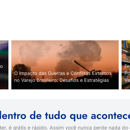
no
Fe
O Impacto das Guerras e Conflitos Externos
Po
no Varejo Brasileiro: Desafios e Estratégias
Ve
dentro de tudo que acontec
er, é grátis e rápido. Assim você nunca perde nada do 