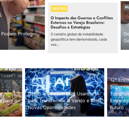
N
GESTÃO
O Impacto das Guerras e Conflitos
Externos no Varejo Brasileiro:
Desafios e Estratégias
s Podem Proteger
Ge
O cenário global de instabilidade
geopolítica tem demonstrado, cada
Ge
vez...
12º Enco
Supermer
e
Como a Amazon Está Usando IA
Transfor
s para o
para Transformar o Varejo e Criar
Estratég
Novas Oportunidades
Futuro