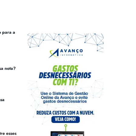
 para a
sa nota?
ssa
tre esses