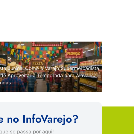
sta Junina: Como o Varejo Supermercadista
de Aproveitar a Temporada para Alavancar
ndas
e no InfoVarejo?
que se passa por aqui!