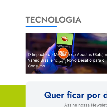
TECNOLOGIA
O Impacto do Mercado de Apostas (Bets) 
Varejo Brasileiro: Um Novo Desafio para o
Consumo
Quer ficar por 
Assine nossa Newslett