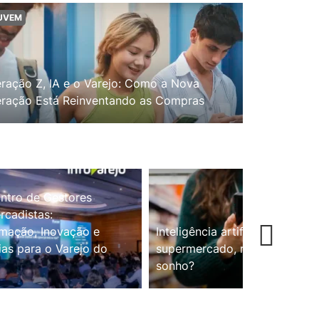
UVEM
ração Z, IA e o Varejo: Como a Nova
ração Está Reinventando as Compras
ntro de Gestores
cadistas:
mação, Inovação e
Inteligência artificial no
ias para o Varejo do
supermercado, realidade ou
sonho?