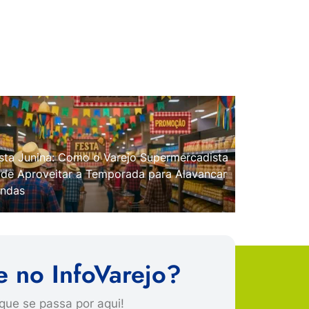
sta Junina: Como o Varejo Supermercadista
de Aproveitar a Temporada para Alavancar
ndas
e no InfoVarejo?
que se passa por aqui!