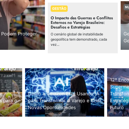
N
GESTÃO
O Impacto das Guerras e Conflitos
Externos no Varejo Brasileiro:
Desafios e Estratégias
s Podem Proteger
Ge
O cenário global de instabilidade
geopolítica tem demonstrado, cada
Ge
vez...
12º Enco
Supermer
e
Como a Amazon Está Usando IA
Transfor
s para o
para Transformar o Varejo e Criar
Estratég
Novas Oportunidades
Futuro