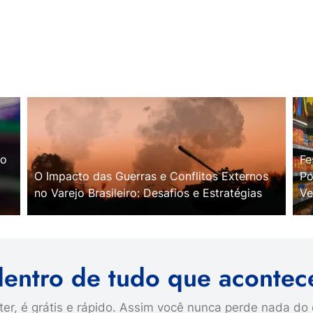
no
Fe
O Impacto das Guerras e Conflitos Externos
Po
no Varejo Brasileiro: Desafios e Estratégias
Ve
dentro de tudo que acontec
er, é grátis e rápido. Assim você nunca perde nada do 