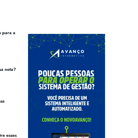
 para a
sa nota?
ssa
tre esses