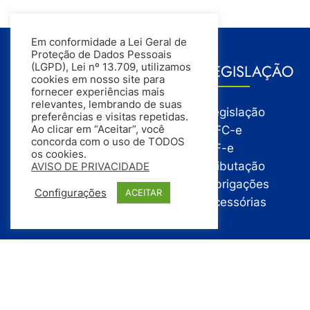
Em conformidade a Lei Geral de
Proteção de Dados Pessoais
GESTÃO
LEGISLAÇÃO
(LGPD), Lei nº 13.709, utilizamos
cookies em nosso site para
fornecer experiências mais
relevantes, lembrando de suas
Gestão
Legislação
preferências e visitas repetidas.
Gestão Financeira
NFC-e
Ao clicar em “Aceitar”, você
concorda com o uso de TODOS
Gestão de Pessoas
NF-e
os cookies.
Compras
Tributação
AVISO DE PRIVACIDADE
Estoque
Obrigações
Configurações
ACEITAR
Vendas
Acessórias