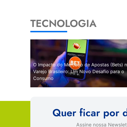
TECNOLOGIA
O Impacto do Mercado de Apostas (Bets) 
Varejo Brasileiro: Um Novo Desafio para o
Consumo
Quer ficar por 
Assine nossa Newslett