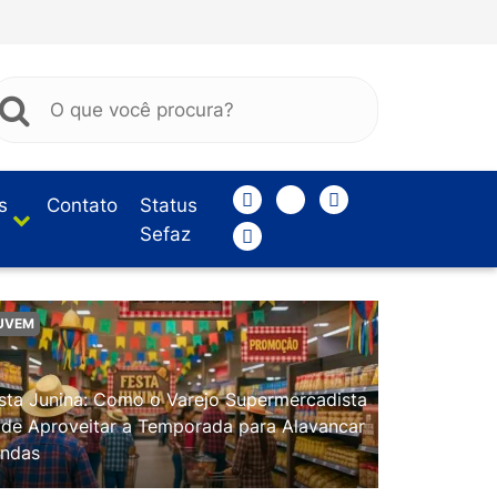
s
Contato
Status
Sefaz
UVEM
sta Junina: Como o Varejo Supermercadista
de Aproveitar a Temporada para Alavancar
ndas