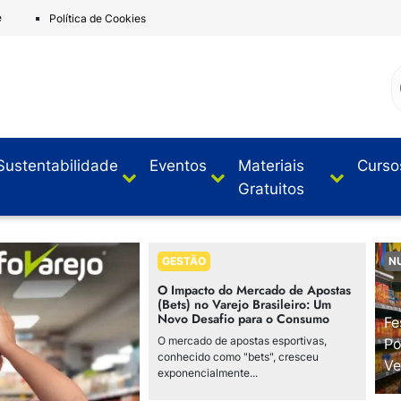
e
Política de Cookies
Sustentabilidade
Eventos
Materiais
Curso
Gratuitos
GESTÃO
N
O Impacto do Mercado de Apostas
(Bets) no Varejo Brasileiro: Um
Novo Desafio para o Consumo
Fe
O mercado de apostas esportivas,
Po
conhecido como "bets", cresceu
Ve
exponencialmente...