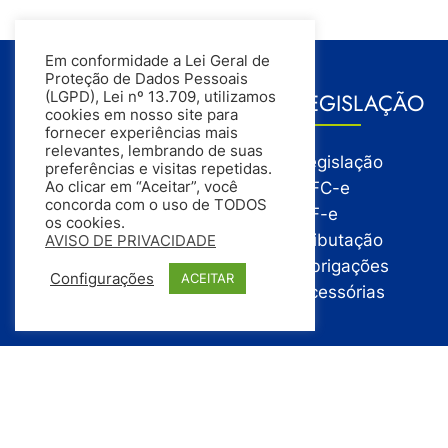
Em conformidade a Lei Geral de
Proteção de Dados Pessoais
GESTÃO
LEGISLAÇÃO
(LGPD), Lei nº 13.709, utilizamos
cookies em nosso site para
fornecer experiências mais
relevantes, lembrando de suas
Gestão
Legislação
preferências e visitas repetidas.
Gestão Financeira
NFC-e
Ao clicar em “Aceitar”, você
concorda com o uso de TODOS
Gestão de Pessoas
NF-e
os cookies.
Compras
Tributação
AVISO DE PRIVACIDADE
Estoque
Obrigações
Configurações
ACEITAR
Vendas
Acessórias