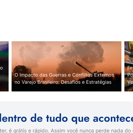
no
Fe
O Impacto das Guerras e Conflitos Externos
Po
no Varejo Brasileiro: Desafios e Estratégias
Ve
dentro de tudo que acontec
er, é grátis e rápido. Assim você nunca perde nada do 