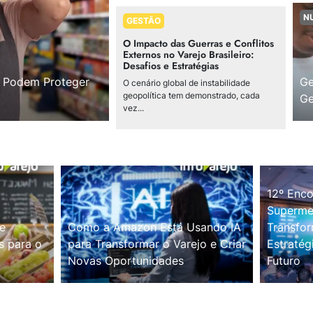
N
GESTÃO
O Impacto das Guerras e Conflitos
Externos no Varejo Brasileiro:
Desafios e Estratégias
s Podem Proteger
Ge
O cenário global de instabilidade
geopolítica tem demonstrado, cada
Ge
vez...
12º Enco
Supermer
e
Como a Amazon Está Usando IA
Transfor
s para o
para Transformar o Varejo e Criar
Estratég
Novas Oportunidades
Futuro