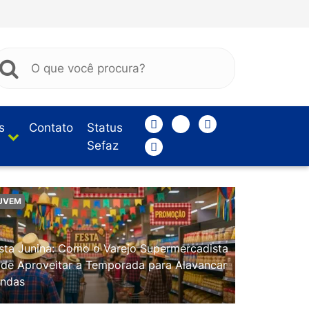
s
Contato
Status
Sefaz
UVEM
sta Junina: Como o Varejo Supermercadista
de Aproveitar a Temporada para Alavancar
ndas