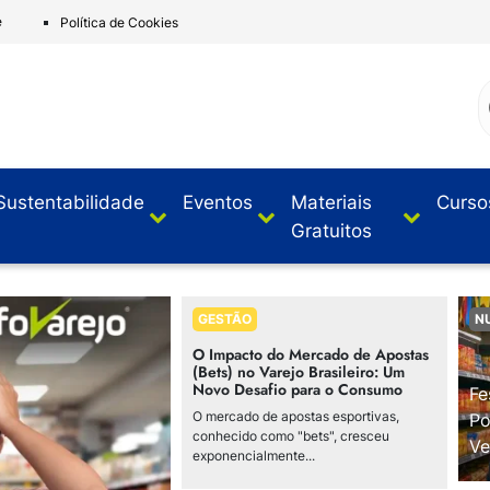
e
Política de Cookies
Sustentabilidade
Eventos
Materiais
Curso
Gratuitos
GESTÃO
N
O Impacto do Mercado de Apostas
(Bets) no Varejo Brasileiro: Um
Novo Desafio para o Consumo
Fe
O mercado de apostas esportivas,
Po
conhecido como "bets", cresceu
Ve
exponencialmente...