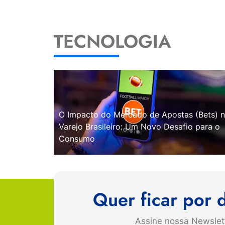
TECNOLOGIA
O Impacto do Mercado de Apostas (Bets) 
Varejo Brasileiro: Um Novo Desafio para o
Consumo
Quer ficar por 
Assine nossa Newslett