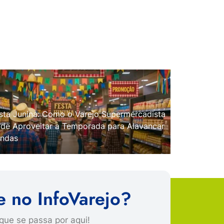
sta Junina: Como o Varejo Supermercadista
de Aproveitar a Temporada para Alavancar
ndas
e no InfoVarejo?
que se passa por aqui!