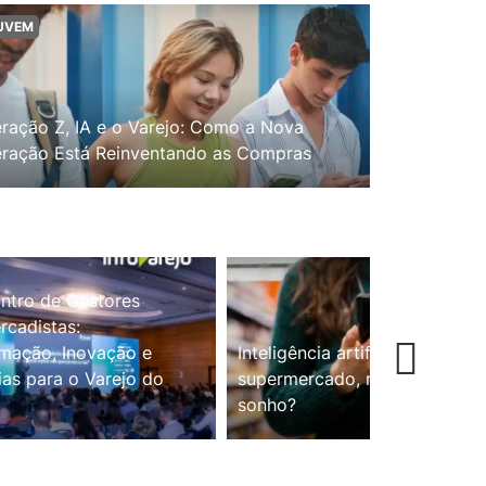
UVEM
ração Z, IA e o Varejo: Como a Nova
ração Está Reinventando as Compras
ntro de Gestores
cadistas:
mação, Inovação e
Inteligência artificial no
ias para o Varejo do
supermercado, realidade ou
sonho?