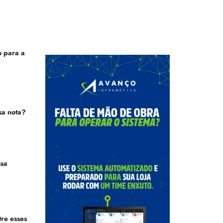
 para a
sa nota?
ssa
tre esses