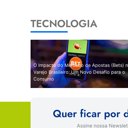
TECNOLOGIA
O Impacto do Mercado de Apostas (Bets) 
Varejo Brasileiro: Um Novo Desafio para o
Consumo
Quer ficar por 
Assine nossa Newslett