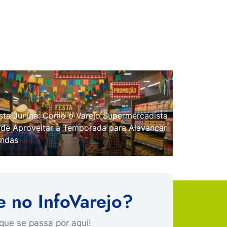
sta Junina: Como o Varejo Supermercadista
de Aproveitar a Temporada para Alavancar
ndas
e no InfoVarejo?
que se passa por aqui!