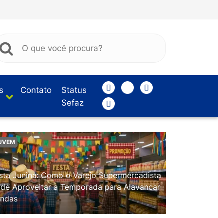
s
Contato
Status
Sefaz
UVEM
sta Junina: Como o Varejo Supermercadista
de Aproveitar a Temporada para Alavancar
ndas