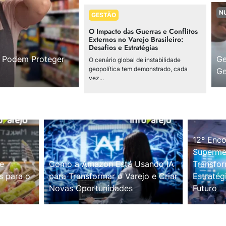
N
GESTÃO
O Impacto das Guerras e Conflitos
Externos no Varejo Brasileiro:
Desafios e Estratégias
s Podem Proteger
Ge
O cenário global de instabilidade
geopolítica tem demonstrado, cada
Ge
vez...
12º Enco
Supermer
e
Como a Amazon Está Usando IA
Transfor
s para o
para Transformar o Varejo e Criar
Estratég
Novas Oportunidades
Futuro