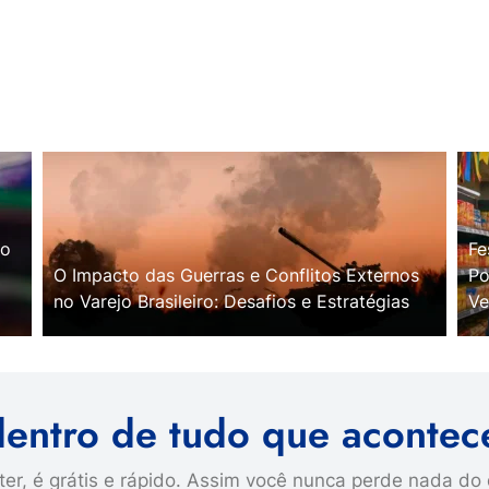
no
Fe
O Impacto das Guerras e Conflitos Externos
Po
no Varejo Brasileiro: Desafios e Estratégias
Ve
dentro de tudo que acontec
er, é grátis e rápido. Assim você nunca perde nada do 