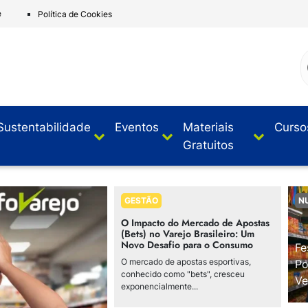
e
Política de Cookies
Sustentabilidade
Eventos
Materiais
Curso
Gratuitos
GESTÃO
N
O Impacto do Mercado de Apostas
(Bets) no Varejo Brasileiro: Um
Novo Desafio para o Consumo
Fe
O mercado de apostas esportivas,
Po
conhecido como "bets", cresceu
Ve
exponencialmente...