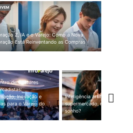
UVEM
ração Z, IA e o Varejo: Como a Nova
ração Está Reinventando as Compras
ntro de Gestores
cadistas:
mação, Inovação e
Inteligência artificial no
ias para o Varejo do
supermercado, realidade ou
sonho?