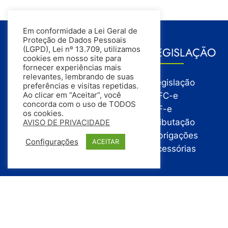
Em conformidade a Lei Geral de
Proteção de Dados Pessoais
GESTÃO
LEGISLAÇÃO
(LGPD), Lei nº 13.709, utilizamos
cookies em nosso site para
fornecer experiências mais
relevantes, lembrando de suas
Gestão
Legislação
preferências e visitas repetidas.
Gestão Financeira
NFC-e
Ao clicar em “Aceitar”, você
concorda com o uso de TODOS
Gestão de Pessoas
NF-e
os cookies.
Compras
Tributação
AVISO DE PRIVACIDADE
Estoque
Obrigações
Configurações
ACEITAR
Vendas
Acessórias