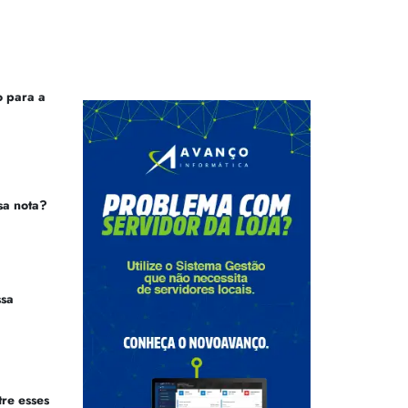
 para a
sa nota?
ssa
tre esses