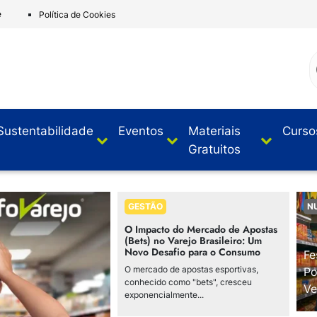
e
Política de Cookies
Sustentabilidade
Eventos
Materiais
Curso
Gratuitos
GESTÃO
N
O Impacto do Mercado de Apostas
(Bets) no Varejo Brasileiro: Um
Novo Desafio para o Consumo
Fe
O mercado de apostas esportivas,
Po
conhecido como "bets", cresceu
Ve
exponencialmente...