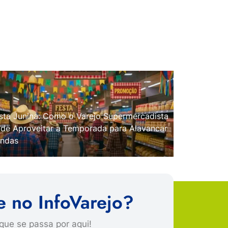
sta Junina: Como o Varejo Supermercadista
de Aproveitar a Temporada para Alavancar
ndas
e no InfoVarejo?
que se passa por aqui!