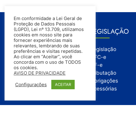
Em conformidade a Lei Geral de
Proteção de Dados Pessoais
GESTÃO
LEGISLAÇÃO
(LGPD), Lei nº 13.709, utilizamos
cookies em nosso site para
fornecer experiências mais
relevantes, lembrando de suas
Gestão
Legislação
preferências e visitas repetidas.
Gestão Financeira
NFC-e
Ao clicar em “Aceitar”, você
concorda com o uso de TODOS
Gestão de Pessoas
NF-e
os cookies.
Compras
Tributação
AVISO DE PRIVACIDADE
Estoque
Obrigações
Configurações
ACEITAR
Vendas
Acessórias