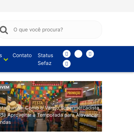
s
Contato
Status
Sefaz
UVEM
sta Junina: Como o Varejo Supermercadista
de Aproveitar a Temporada para Alavancar
ndas