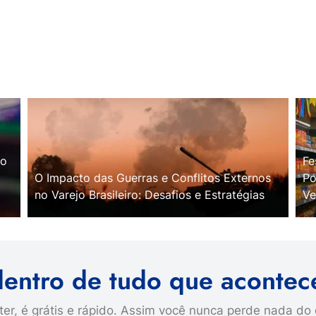
no
Fe
O Impacto das Guerras e Conflitos Externos
Po
no Varejo Brasileiro: Desafios e Estratégias
Ve
dentro de tudo que acontec
er, é grátis e rápido. Assim você nunca perde nada do 