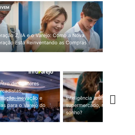
UVEM
ração Z, IA e o Varejo: Como a Nova
ração Está Reinventando as Compras
ntro de Gestores
cadistas:
mação, Inovação e
Inteligência artificial no
ias para o Varejo do
supermercado, realidade ou
sonho?