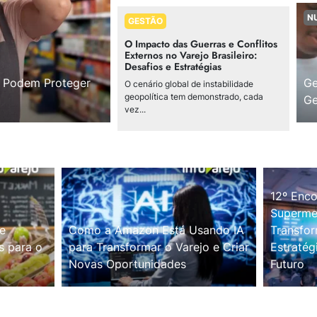
N
GESTÃO
O Impacto das Guerras e Conflitos
Externos no Varejo Brasileiro:
Desafios e Estratégias
s Podem Proteger
Ge
O cenário global de instabilidade
geopolítica tem demonstrado, cada
Ge
vez...
12º Enco
Supermer
e
Como a Amazon Está Usando IA
Transfor
s para o
para Transformar o Varejo e Criar
Estratég
Novas Oportunidades
Futuro