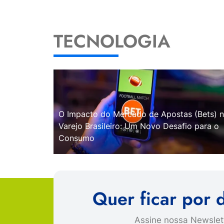
TECNOLOGIA
O Impacto do Mercado de Apostas (Bets) 
Varejo Brasileiro: Um Novo Desafio para o
Consumo
Quer ficar por 
Assine nossa Newslett