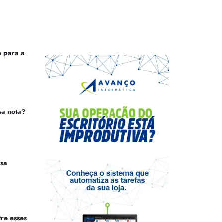
 para a
sa nota?
ssa
tre esses