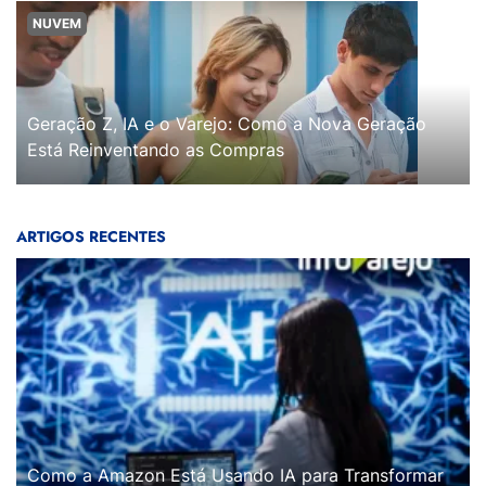
NUVEM
Geração Z, IA e o Varejo: Como a Nova Geração
Está Reinventando as Compras
ARTIGOS RECENTES
Como a Amazon Está Usando IA para Transformar