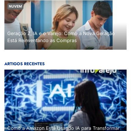
NUVEM
Geração Z, IA e o Varejo: Como a Nova Geração
Está Reinventando as Compras
ARTIGOS RECENTES
Como a Amazon Está Usando IA para Transformar