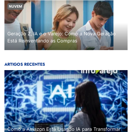
NUVEM
Geração Z, IA e o Varejo: Como a Nova Geração
Está Reinventando as Compras
ARTIGOS RECENTES
Como a Amazon Está Usando IA para Transformar