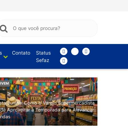
s
Contato
Status
Sefaz
UVEM
sta Junina: Como o Varejo Supermercadista
de Aproveitar a Temporada para Alavancar
ndas