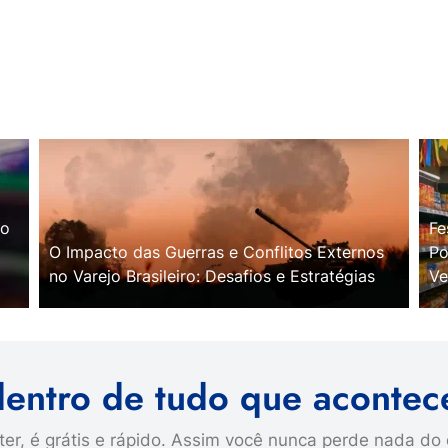
no
Fe
O Impacto das Guerras e Conflitos Externos
Po
no Varejo Brasileiro: Desafios e Estratégias
Ve
dentro de tudo que acontec
er, é grátis e rápido. Assim você nunca perde nada do 