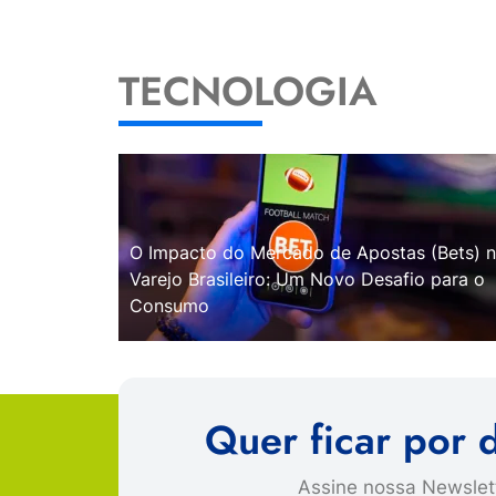
TECNOLOGIA
O Impacto do Mercado de Apostas (Bets) 
Varejo Brasileiro: Um Novo Desafio para o
Consumo
Quer ficar por 
Assine nossa Newslett