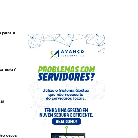
 para a
sa nota?
ssa
tre esses