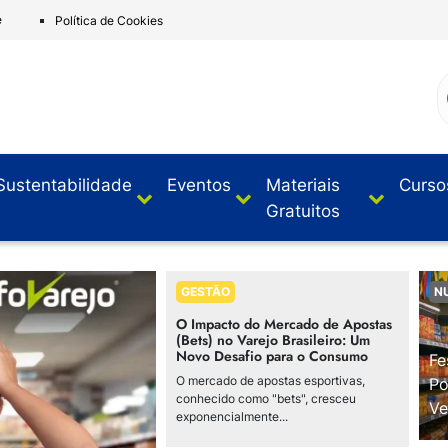
e
Política de Cookies
Sustentabilidade
Eventos
Materiais
Curso
Gratuitos
GESTÃO
N
O Impacto do Mercado de Apostas
(Bets) no Varejo Brasileiro: Um
Novo Desafio para o Consumo
Fe
O mercado de apostas esportivas,
Po
conhecido como "bets", cresceu
Ve
exponencialmente...