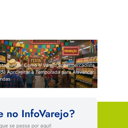
sta Junina: Como o Varejo Supermercadista
de Aproveitar a Temporada para Alavancar
ndas
e no InfoVarejo?
que se passa por aqui!