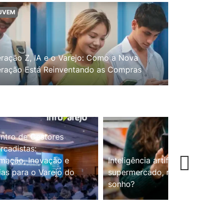
UVEM
ração Z, IA e o Varejo: Como a Nova
ração Está Reinventando as Compras
ntro de Gestores
cadistas:
mação, Inovação e
Inteligência artificial no
ias para o Varejo do
supermercado, realidade ou
sonho?