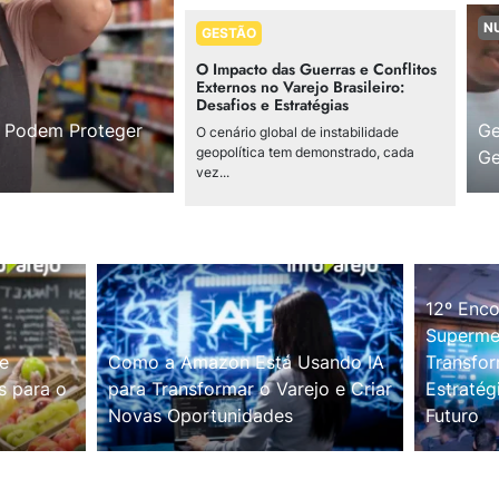
N
GESTÃO
O Impacto das Guerras e Conflitos
Externos no Varejo Brasileiro:
Desafios e Estratégias
s Podem Proteger
Ge
O cenário global de instabilidade
geopolítica tem demonstrado, cada
Ge
vez...
12º Enco
Supermer
e
Como a Amazon Está Usando IA
Transfor
s para o
para Transformar o Varejo e Criar
Estratég
Novas Oportunidades
Futuro