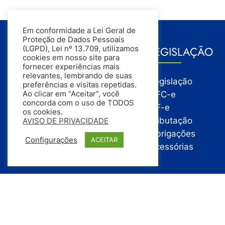
Em conformidade a Lei Geral de
Proteção de Dados Pessoais
GESTÃO
LEGISLAÇÃO
(LGPD), Lei nº 13.709, utilizamos
cookies em nosso site para
fornecer experiências mais
relevantes, lembrando de suas
Gestão
Legislação
preferências e visitas repetidas.
Gestão Financeira
NFC-e
Ao clicar em “Aceitar”, você
concorda com o uso de TODOS
Gestão de Pessoas
NF-e
os cookies.
Compras
Tributação
AVISO DE PRIVACIDADE
Estoque
Obrigações
Configurações
ACEITAR
Vendas
Acessórias