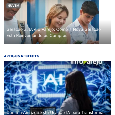
NUVEM
Geração Z, IA e o Varejo: Como a Nova Geração
Está Reinventando as Compras
ARTIGOS RECENTES
Como a Amazon Está Usando IA para Transformar