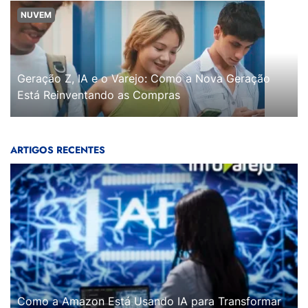
NUVEM
Geração Z, IA e o Varejo: Como a Nova Geração
Está Reinventando as Compras
ARTIGOS RECENTES
Como a Amazon Está Usando IA para Transformar