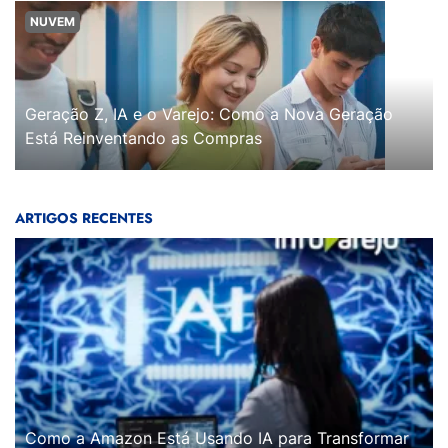
NUVEM
Geração Z, IA e o Varejo: Como a Nova Geração
Está Reinventando as Compras
ARTIGOS RECENTES
Como a Amazon Está Usando IA para Transformar