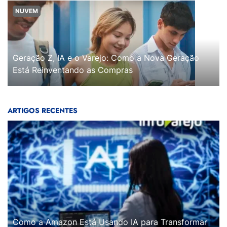
NUVEM
Geração Z, IA e o Varejo: Como a Nova Geração
Está Reinventando as Compras
ARTIGOS RECENTES
Como a Amazon Está Usando IA para Transformar