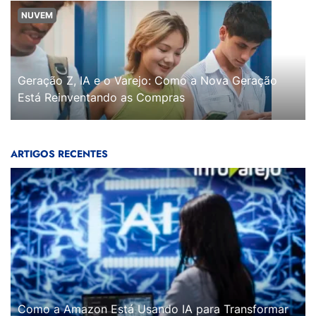
NUVEM
Geração Z, IA e o Varejo: Como a Nova Geração
Está Reinventando as Compras
ARTIGOS RECENTES
Como a Amazon Está Usando IA para Transformar