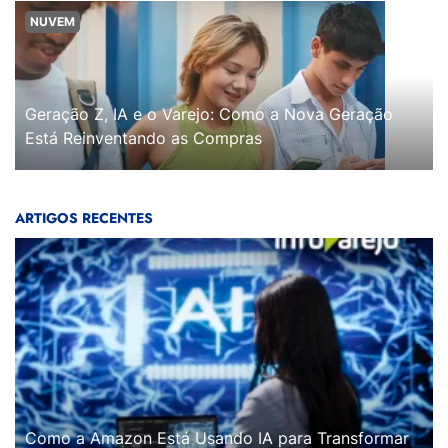
NUVEM
Geração Z, IA e o Varejo: Como a Nova Geração
Está Reinventando as Compras
ARTIGOS RECENTES
Como a Amazon Está Usando IA para Transformar