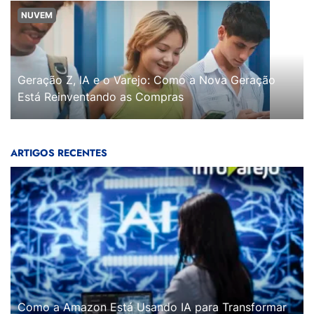
NUVEM
Geração Z, IA e o Varejo: Como a Nova Geração
Está Reinventando as Compras
ARTIGOS RECENTES
Como a Amazon Está Usando IA para Transformar