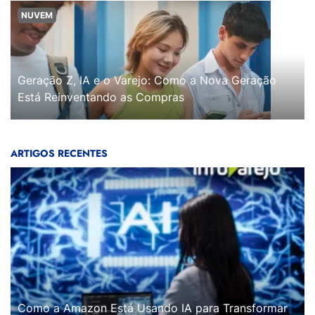
NUVEM
Geração Z, IA e o Varejo: Como a Nova Geração
Está Reinventando as Compras
ARTIGOS RECENTES
Como a Amazon Está Usando IA para Transformar