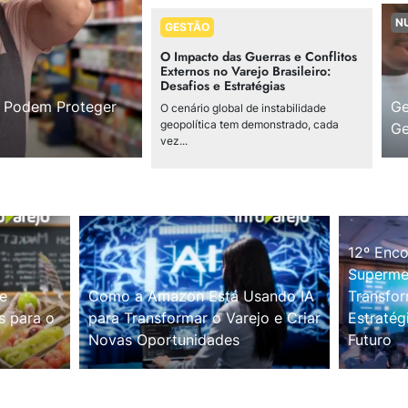
N
GESTÃO
O Impacto das Guerras e Conflitos
Externos no Varejo Brasileiro:
Desafios e Estratégias
s Podem Proteger
Ge
O cenário global de instabilidade
geopolítica tem demonstrado, cada
Ge
vez...
12º Enco
Supermer
e
Como a Amazon Está Usando IA
Transfor
s para o
para Transformar o Varejo e Criar
Estratég
Novas Oportunidades
Futuro