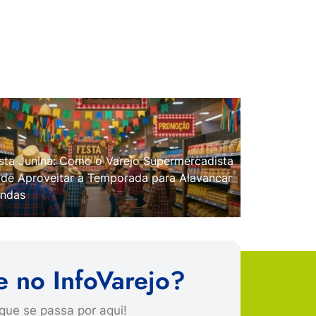
sta Junina: Como o Varejo Supermercadista
de Aproveitar a Temporada para Alavancar
ndas
e no InfoVarejo?
que se passa por aqui!