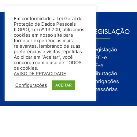
Em conformidade a Lei Geral de
Proteção de Dados Pessoais
GESTÃO
LEGISLAÇÃO
(LGPD), Lei nº 13.709, utilizamos
cookies em nosso site para
fornecer experiências mais
relevantes, lembrando de suas
Gestão
Legislação
preferências e visitas repetidas.
Gestão Financeira
NFC-e
Ao clicar em “Aceitar”, você
concorda com o uso de TODOS
Gestão de Pessoas
NF-e
os cookies.
Compras
Tributação
AVISO DE PRIVACIDADE
Estoque
Obrigações
Configurações
ACEITAR
Vendas
Acessórias