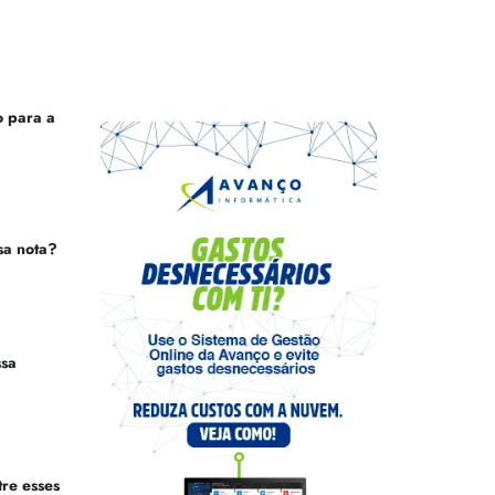
 para a
sa nota?
ssa
tre esses