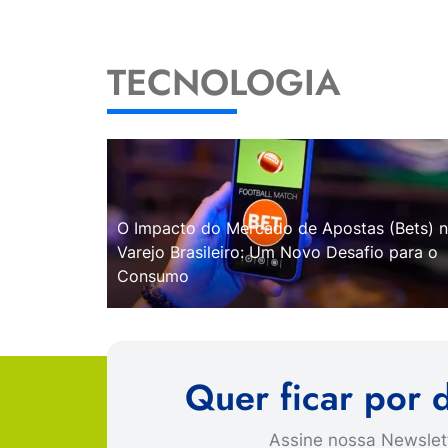
TECNOLOGIA
O Impacto do Mercado de Apostas (Bets) 
Varejo Brasileiro: Um Novo Desafio para o
Consumo
Quer ficar por 
Assine nossa Newslett