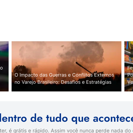
no
Fe
O Impacto das Guerras e Conflitos Externos
Po
no Varejo Brasileiro: Desafios e Estratégias
Ve
dentro de tudo que acontec
er, é grátis e rápido. Assim você nunca perde nada do 