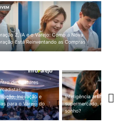
UVEM
ração Z, IA e o Varejo: Como a Nova
ração Está Reinventando as Compras
ntro de Gestores
cadistas:
mação, Inovação e
Inteligência artificial no
ias para o Varejo do
supermercado, realidade ou
sonho?