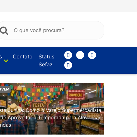
s
Contato
Status
Sefaz
UVEM
sta Junina: Como o Varejo Supermercadista
de Aproveitar a Temporada para Alavancar
ndas