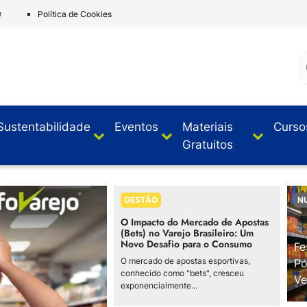
e
Política de Cookies
Sustentabilidade
Eventos
Materiais
Curso
Gratuitos
GESTÃO
N
O Impacto do Mercado de Apostas
(Bets) no Varejo Brasileiro: Um
Novo Desafio para o Consumo
Fe
O mercado de apostas esportivas,
Po
conhecido como "bets", cresceu
Ve
exponencialmente...