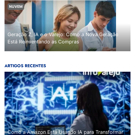
NUVEM
Geração Z, IA e o Varejo: Como a Nova Geração
Está Reinventando as Compras
ARTIGOS RECENTES
Como a Amazon Está Usando IA para Transformar