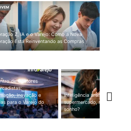
UVEM
ração Z, IA e o Varejo: Como a Nova
ração Está Reinventando as Compras
ntro de Gestores
cadistas:
mação, Inovação e
Inteligência artificial no
ias para o Varejo do
supermercado, realidade ou
sonho?