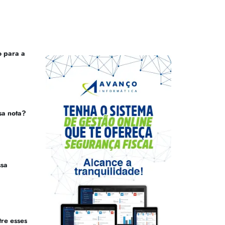
 para a
sa nota?
ssa
tre esses