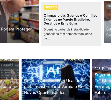
N
GESTÃO
O Impacto das Guerras e Conflitos
Externos no Varejo Brasileiro:
Desafios e Estratégias
s Podem Proteger
Ge
O cenário global de instabilidade
geopolítica tem demonstrado, cada
Ge
vez...
12º Enco
Supermer
e
Como a Amazon Está Usando IA
Transfor
s para o
para Transformar o Varejo e Criar
Estratég
Novas Oportunidades
Futuro