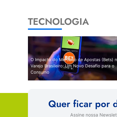
TECNOLOGIA
O Impacto do Mercado de Apostas (Bets) 
Varejo Brasileiro: Um Novo Desafio para o
Consumo
Quer ficar por 
Assine nossa Newslett