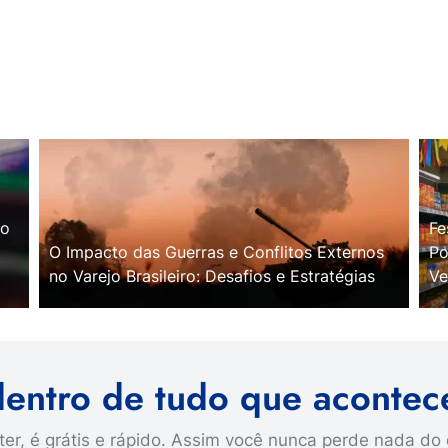
no
Fe
O Impacto das Guerras e Conflitos Externos
Po
no Varejo Brasileiro: Desafios e Estratégias
Ve
dentro de tudo que acontec
er, é grátis e rápido. Assim você nunca perde nada do 