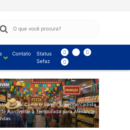
s
Contato
Status
Sefaz
UVEM
sta Junina: Como o Varejo Supermercadista
de Aproveitar a Temporada para Alavancar
ndas