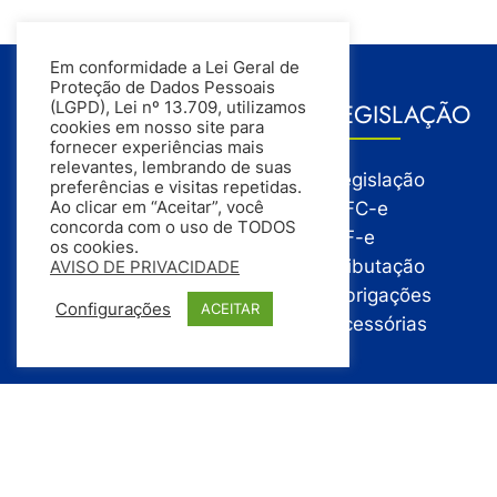
Em conformidade a Lei Geral de
Proteção de Dados Pessoais
GESTÃO
LEGISLAÇÃO
(LGPD), Lei nº 13.709, utilizamos
cookies em nosso site para
fornecer experiências mais
relevantes, lembrando de suas
Gestão
Legislação
preferências e visitas repetidas.
Gestão Financeira
NFC-e
Ao clicar em “Aceitar”, você
concorda com o uso de TODOS
Gestão de Pessoas
NF-e
os cookies.
Compras
Tributação
AVISO DE PRIVACIDADE
Estoque
Obrigações
Configurações
ACEITAR
Vendas
Acessórias