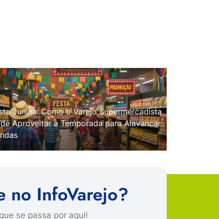
sta Junina: Como o Varejo Supermercadista
de Aproveitar a Temporada para Alavancar
ndas
e no InfoVarejo?
que se passa por aqui!