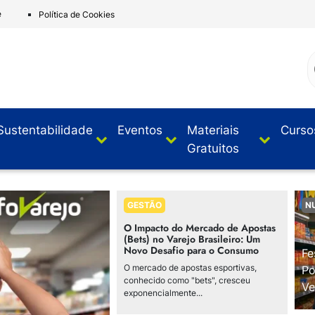
e
Política de Cookies
Sustentabilidade
Eventos
Materiais
Curso
Gratuitos
GESTÃO
N
O Impacto do Mercado de Apostas
(Bets) no Varejo Brasileiro: Um
Novo Desafio para o Consumo
Fe
O mercado de apostas esportivas,
Po
conhecido como "bets", cresceu
Ve
exponencialmente...