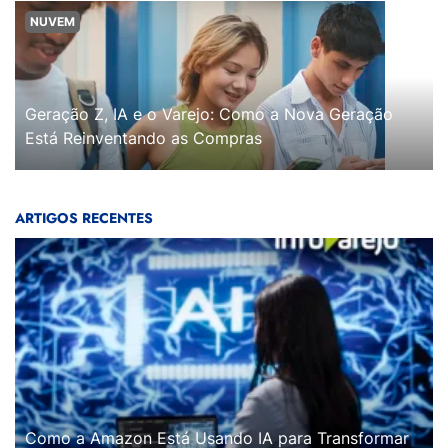
NUVEM
Geração Z, IA e o Varejo: Como a Nova Geração
Está Reinventando as Compras
ARTIGOS RECENTES
Como a Amazon Está Usando IA para Transformar