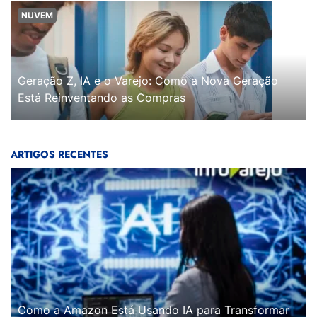
NUVEM
Geração Z, IA e o Varejo: Como a Nova Geração
Está Reinventando as Compras
ARTIGOS RECENTES
Como a Amazon Está Usando IA para Transformar