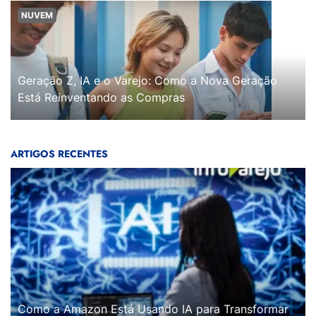
NUVEM
Geração Z, IA e o Varejo: Como a Nova Geração
Está Reinventando as Compras
ARTIGOS RECENTES
Como a Amazon Está Usando IA para Transformar