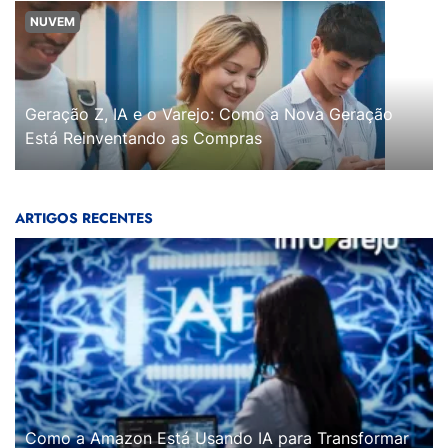
NUVEM
Geração Z, IA e o Varejo: Como a Nova Geração
Está Reinventando as Compras
ARTIGOS RECENTES
Como a Amazon Está Usando IA para Transformar