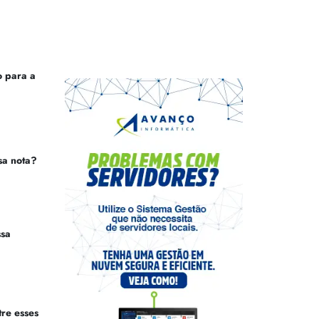
 para a
sa nota?
ssa
tre esses