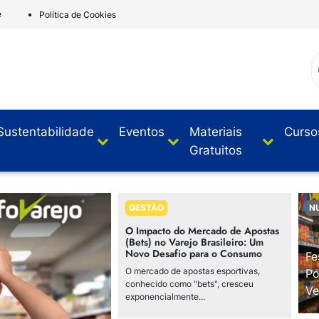
e
Política de Cookies
Sustentabilidade
Eventos
Materiais
Curso
Gratuitos
GESTÃO
N
O Impacto do Mercado de Apostas
(Bets) no Varejo Brasileiro: Um
Novo Desafio para o Consumo
Fe
O mercado de apostas esportivas,
Po
conhecido como "bets", cresceu
Ve
exponencialmente...