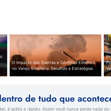
no
Fe
O Impacto das Guerras e Conflitos Externos
Po
no Varejo Brasileiro: Desafios e Estratégias
Ve
dentro de tudo que acontec
er, é grátis e rápido. Assim você nunca perde nada do 