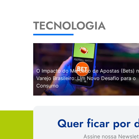
TECNOLOGIA
O Impacto do Mercado de Apostas (Bets) 
Varejo Brasileiro: Um Novo Desafio para o
Consumo
Quer ficar por 
Assine nossa Newslett