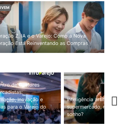
UVEM
ração Z, IA e o Varejo: Como a Nova
ração Está Reinventando as Compras
ntro de Gestores
cadistas:
mação, Inovação e
Inteligência artificial no
ias para o Varejo do
supermercado, realidade ou
sonho?