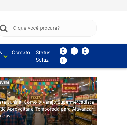
s
Contato
Status
Sefaz
UVEM
sta Junina: Como o Varejo Supermercadista
de Aproveitar a Temporada para Alavancar
ndas