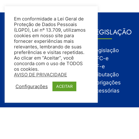
Em conformidade a Lei Geral de
Proteção de Dados Pessoais
GESTÃO
LEGISLAÇÃO
(LGPD), Lei nº 13.709, utilizamos
cookies em nosso site para
fornecer experiências mais
relevantes, lembrando de suas
Gestão
Legislação
preferências e visitas repetidas.
Gestão Financeira
NFC-e
Ao clicar em “Aceitar”, você
concorda com o uso de TODOS
Gestão de Pessoas
NF-e
os cookies.
Compras
Tributação
AVISO DE PRIVACIDADE
Estoque
Obrigações
Configurações
ACEITAR
Vendas
Acessórias