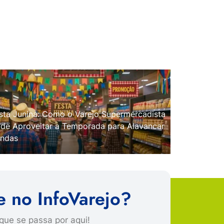
sta Junina: Como o Varejo Supermercadista
de Aproveitar a Temporada para Alavancar
ndas
e no InfoVarejo?
que se passa por aqui!