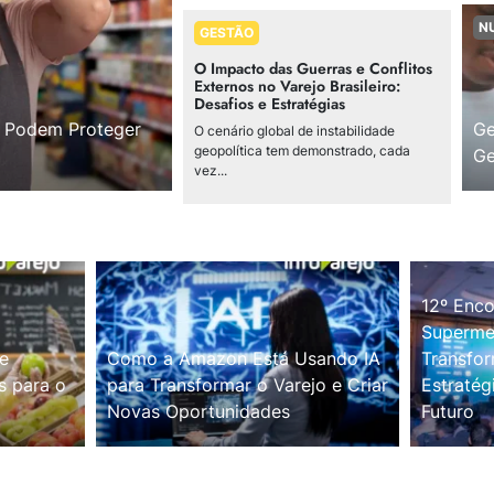
N
GESTÃO
O Impacto das Guerras e Conflitos
Externos no Varejo Brasileiro:
Desafios e Estratégias
s Podem Proteger
Ge
O cenário global de instabilidade
geopolítica tem demonstrado, cada
Ge
vez...
12º Enco
Supermer
e
Como a Amazon Está Usando IA
Transfor
s para o
para Transformar o Varejo e Criar
Estratég
Novas Oportunidades
Futuro