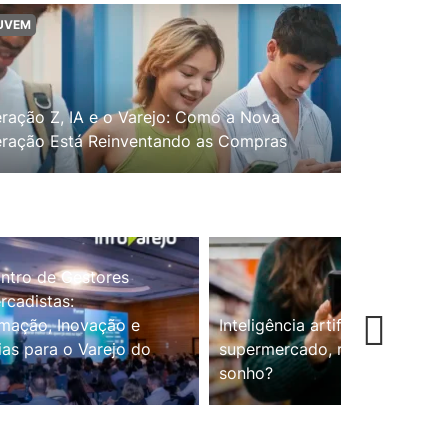
UVEM
ração Z, IA e o Varejo: Como a Nova
ração Está Reinventando as Compras
ntro de Gestores
cadistas:
mação, Inovação e
Inteligência artificial no
ias para o Varejo do
supermercado, realidade ou
sonho?