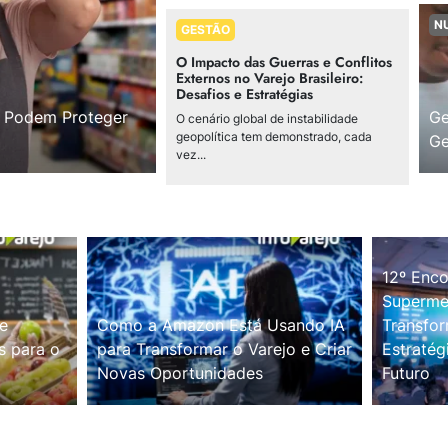
N
GESTÃO
O Impacto das Guerras e Conflitos
Externos no Varejo Brasileiro:
Desafios e Estratégias
s Podem Proteger
Ge
O cenário global de instabilidade
geopolítica tem demonstrado, cada
Ge
vez...
12º Enco
Supermer
e
Como a Amazon Está Usando IA
Transfor
s para o
para Transformar o Varejo e Criar
Estratég
Novas Oportunidades
Futuro