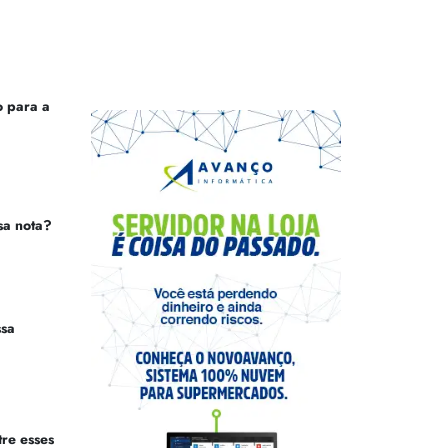
 para a
sa nota?
ssa
tre esses