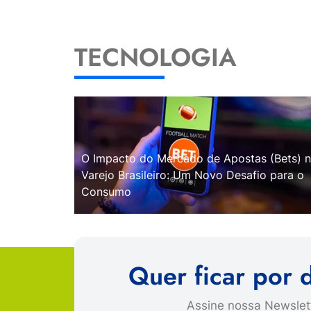
TECNOLOGIA
O Impacto do Mercado de Apostas (Bets) 
Varejo Brasileiro: Um Novo Desafio para o
Consumo
Quer ficar por 
Assine nossa Newslett