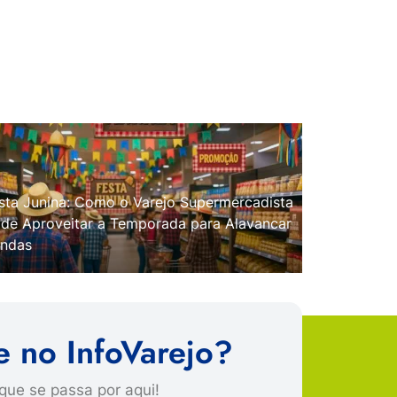
sta Junina: Como o Varejo Supermercadista
de Aproveitar a Temporada para Alavancar
ndas
e no InfoVarejo?
que se passa por aqui!