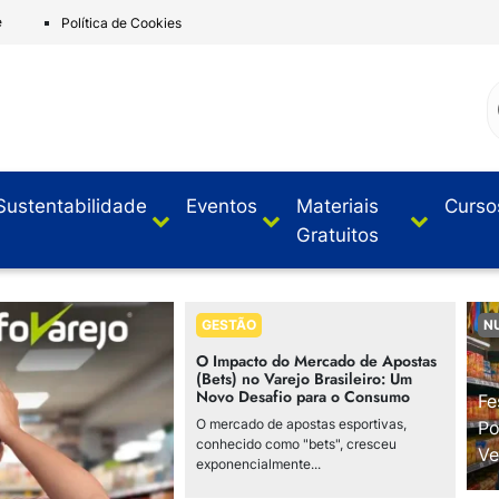
e
Política de Cookies
Sustentabilidade
Eventos
Materiais
Curso
Gratuitos
GESTÃO
N
O Impacto do Mercado de Apostas
(Bets) no Varejo Brasileiro: Um
Novo Desafio para o Consumo
Fe
O mercado de apostas esportivas,
Po
conhecido como "bets", cresceu
Ve
exponencialmente...