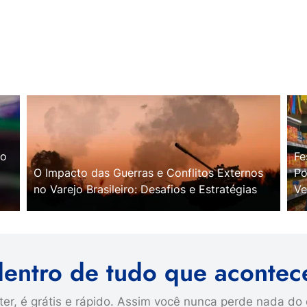
no
Fe
O Impacto das Guerras e Conflitos Externos
Po
no Varejo Brasileiro: Desafios e Estratégias
Ve
dentro de tudo que acontec
er, é grátis e rápido. Assim você nunca perde nada do 