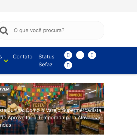
s
Contato
Status
Sefaz
UVEM
sta Junina: Como o Varejo Supermercadista
de Aproveitar a Temporada para Alavancar
ndas