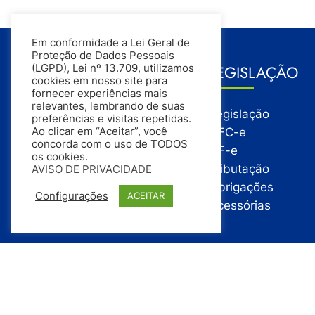
Em conformidade a Lei Geral de
Proteção de Dados Pessoais
GESTÃO
LEGISLAÇÃO
(LGPD), Lei nº 13.709, utilizamos
cookies em nosso site para
fornecer experiências mais
relevantes, lembrando de suas
Gestão
Legislação
preferências e visitas repetidas.
Gestão Financeira
NFC-e
Ao clicar em “Aceitar”, você
concorda com o uso de TODOS
Gestão de Pessoas
NF-e
os cookies.
Compras
Tributação
AVISO DE PRIVACIDADE
Estoque
Obrigações
Configurações
ACEITAR
Vendas
Acessórias