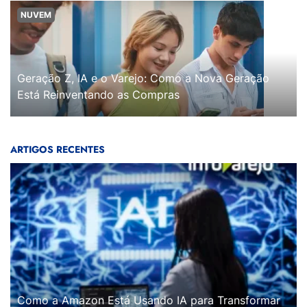
NUVEM
Geração Z, IA e o Varejo: Como a Nova Geração
Está Reinventando as Compras
ARTIGOS RECENTES
Como a Amazon Está Usando IA para Transformar