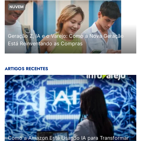
NUVEM
Geração Z, IA e o Varejo: Como a Nova Geração
Está Reinventando as Compras
ARTIGOS RECENTES
Como a Amazon Está Usando IA para Transformar