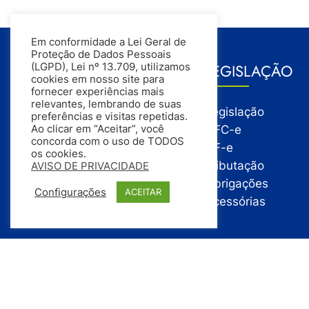
Em conformidade a Lei Geral de
Proteção de Dados Pessoais
GESTÃO
LEGISLAÇÃO
(LGPD), Lei nº 13.709, utilizamos
cookies em nosso site para
fornecer experiências mais
relevantes, lembrando de suas
Gestão
Legislação
preferências e visitas repetidas.
Gestão Financeira
NFC-e
Ao clicar em “Aceitar”, você
concorda com o uso de TODOS
Gestão de Pessoas
NF-e
os cookies.
Compras
Tributação
AVISO DE PRIVACIDADE
Estoque
Obrigações
Configurações
ACEITAR
Vendas
Acessórias