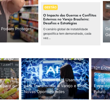
N
GESTÃO
O Impacto das Guerras e Conflitos
Externos no Varejo Brasileiro:
Desafios e Estratégias
s Podem Proteger
Ge
O cenário global de instabilidade
geopolítica tem demonstrado, cada
Ge
vez...
12º Enco
Supermer
e
Como a Amazon Está Usando IA
Transfor
s para o
para Transformar o Varejo e Criar
Estratég
Novas Oportunidades
Futuro