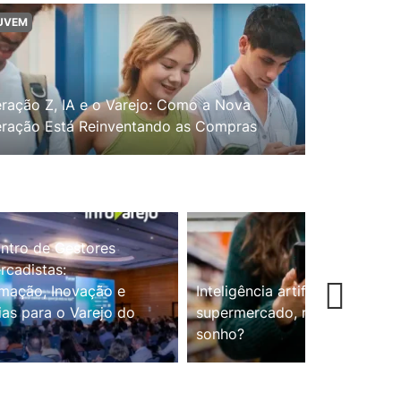
UVEM
ração Z, IA e o Varejo: Como a Nova
ração Está Reinventando as Compras
ntro de Gestores
cadistas:
mação, Inovação e
Inteligência artificial no
ias para o Varejo do
supermercado, realidade ou
sonho?