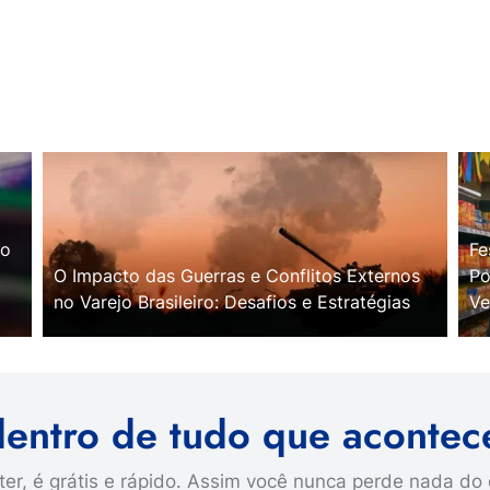
no
Fe
O Impacto das Guerras e Conflitos Externos
Po
no Varejo Brasileiro: Desafios e Estratégias
Ve
dentro de tudo que acontec
er, é grátis e rápido. Assim você nunca perde nada do 