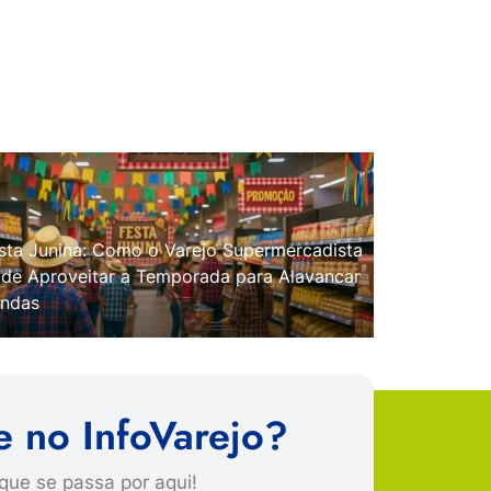
sta Junina: Como o Varejo Supermercadista
de Aproveitar a Temporada para Alavancar
ndas
e no InfoVarejo?
que se passa por aqui!