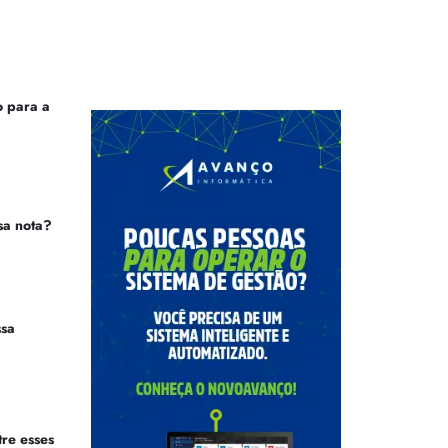
 para a
sa nota?
ssa
tre esses