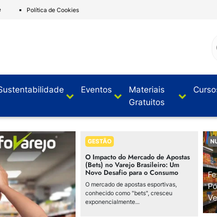
e
Política de Cookies
Sustentabilidade
Eventos
Materiais
Curso
Gratuitos
GESTÃO
N
O Impacto do Mercado de Apostas
(Bets) no Varejo Brasileiro: Um
Novo Desafio para o Consumo
Fe
O mercado de apostas esportivas,
Po
conhecido como "bets", cresceu
Ve
exponencialmente...