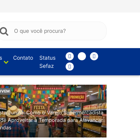
s
Contato
Status
Sefaz
UVEM
sta Junina: Como o Varejo Supermercadista
de Aproveitar a Temporada para Alavancar
ndas