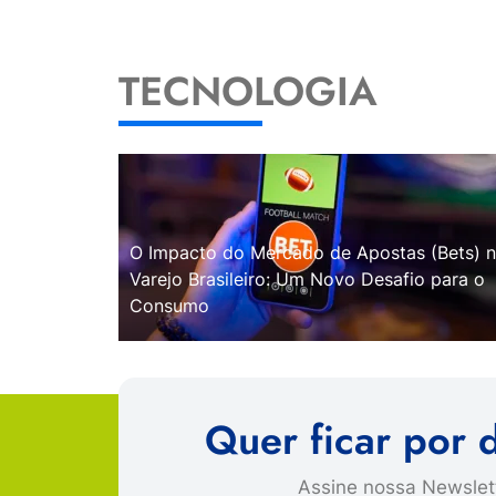
TECNOLOGIA
O Impacto do Mercado de Apostas (Bets) 
Varejo Brasileiro: Um Novo Desafio para o
Consumo
Quer ficar por 
Assine nossa Newslett