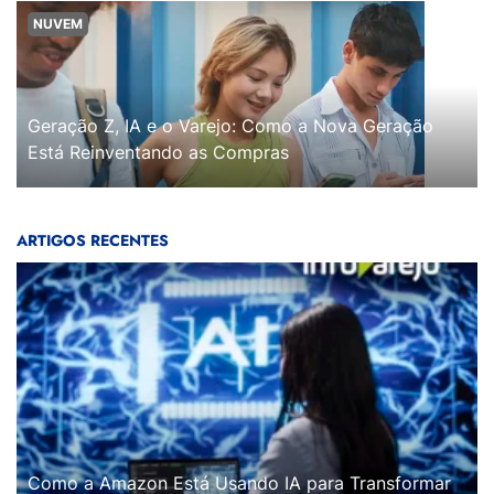
NUVEM
Geração Z, IA e o Varejo: Como a Nova Geração
Está Reinventando as Compras
ARTIGOS RECENTES
Como a Amazon Está Usando IA para Transformar