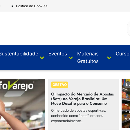
e
Política de Cookies
Sustentabilidade
Eventos
Materiais
Curso
Gratuitos
GESTÃO
N
O Impacto do Mercado de Apostas
(Bets) no Varejo Brasileiro: Um
Novo Desafio para o Consumo
Fe
O mercado de apostas esportivas,
Po
conhecido como "bets", cresceu
Ve
exponencialmente...