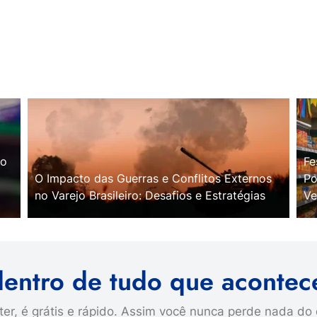
no
Fe
O Impacto das Guerras e Conflitos Externos
Po
no Varejo Brasileiro: Desafios e Estratégias
Ve
dentro de tudo que acontec
er, é grátis e rápido. Assim você nunca perde nada do 