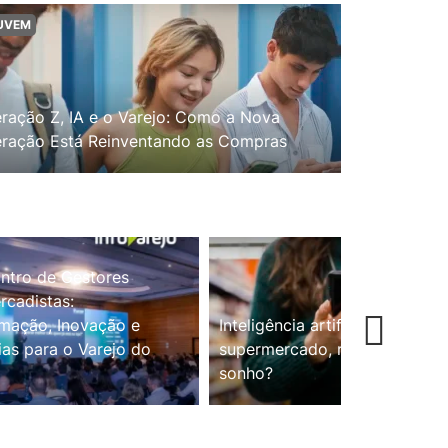
UVEM
ração Z, IA e o Varejo: Como a Nova
ração Está Reinventando as Compras
ntro de Gestores
cadistas:
mação, Inovação e
Inteligência artificial no
ias para o Varejo do
supermercado, realidade ou
sonho?