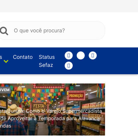
s
Contato
Status
Sefaz
UVEM
sta Junina: Como o Varejo Supermercadista
de Aproveitar a Temporada para Alavancar
ndas