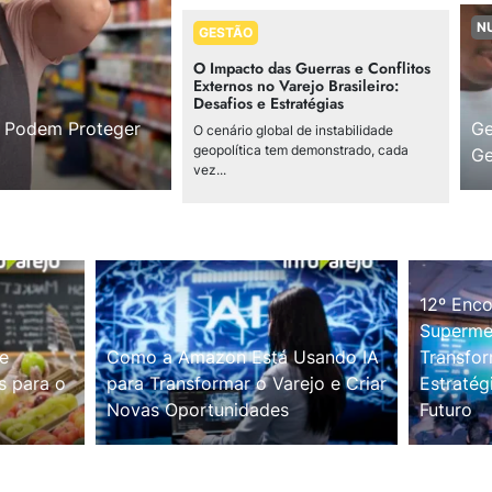
N
GESTÃO
O Impacto das Guerras e Conflitos
Externos no Varejo Brasileiro:
Desafios e Estratégias
s Podem Proteger
Ge
O cenário global de instabilidade
geopolítica tem demonstrado, cada
Ge
vez...
12º Enco
Supermer
e
Como a Amazon Está Usando IA
Transfor
s para o
para Transformar o Varejo e Criar
Estratég
Novas Oportunidades
Futuro