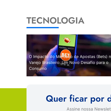
TECNOLOGIA
O Impacto do Mercado de Apostas (Bets) 
Varejo Brasileiro: Um Novo Desafio para o
Consumo
Quer ficar por 
Assine nossa Newslett