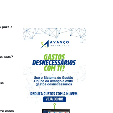
 para a
sa nota?
ssa
tre esses