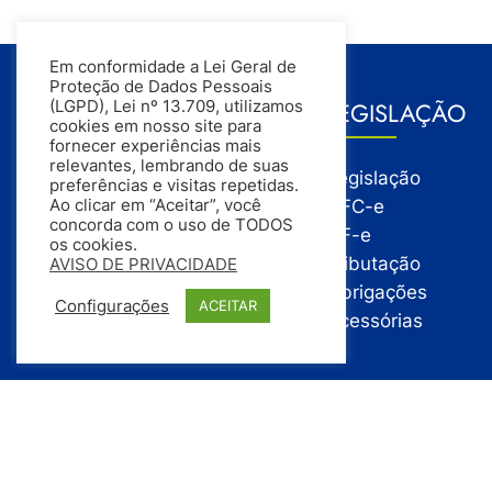
Em conformidade a Lei Geral de
Proteção de Dados Pessoais
GESTÃO
LEGISLAÇÃO
(LGPD), Lei nº 13.709, utilizamos
cookies em nosso site para
fornecer experiências mais
relevantes, lembrando de suas
Gestão
Legislação
preferências e visitas repetidas.
Gestão Financeira
NFC-e
Ao clicar em “Aceitar”, você
concorda com o uso de TODOS
Gestão de Pessoas
NF-e
os cookies.
Compras
Tributação
AVISO DE PRIVACIDADE
Estoque
Obrigações
Configurações
ACEITAR
Vendas
Acessórias