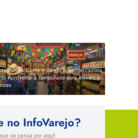
sta Junina: Como o Varejo Supermercadista
de Aproveitar a Temporada para Alavancar
ndas
e no InfoVarejo?
que se passa por aqui!