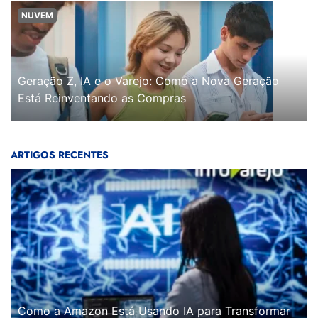
NUVEM
Geração Z, IA e o Varejo: Como a Nova Geração
Está Reinventando as Compras
ARTIGOS RECENTES
Como a Amazon Está Usando IA para Transformar