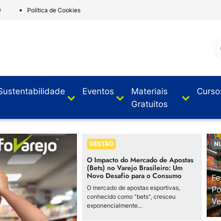
e
Política de Cookies
Sustentabilidade
Eventos
Materiais
Curso
Gratuitos
GESTÃO
N
O Impacto do Mercado de Apostas
(Bets) no Varejo Brasileiro: Um
Novo Desafio para o Consumo
Fe
O mercado de apostas esportivas,
Po
conhecido como "bets", cresceu
Ve
exponencialmente...