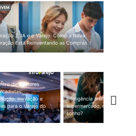
UVEM
ração Z, IA e o Varejo: Como a Nova
ração Está Reinventando as Compras
ntro de Gestores
cadistas:
mação, Inovação e
Inteligência artificial no
ias para o Varejo do
supermercado, realidade ou
sonho?