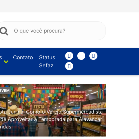
s
Contato
Status
Sefaz
UVEM
sta Junina: Como o Varejo Supermercadista
de Aproveitar a Temporada para Alavancar
ndas