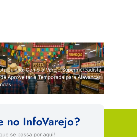
sta Junina: Como o Varejo Supermercadista
de Aproveitar a Temporada para Alavancar
ndas
e no InfoVarejo?
que se passa por aqui!