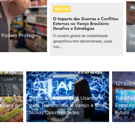
N
GESTÃO
O Impacto das Guerras e Conflitos
Externos no Varejo Brasileiro:
Desafios e Estratégias
s Podem Proteger
Ge
O cenário global de instabilidade
geopolítica tem demonstrado, cada
Ge
vez...
12º Enco
Supermer
e
Como a Amazon Está Usando IA
Transfor
s para o
para Transformar o Varejo e Criar
Estratég
Novas Oportunidades
Futuro