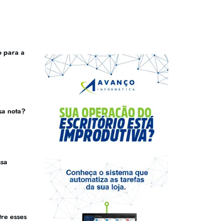
 para a
sa nota?
ssa
tre esses