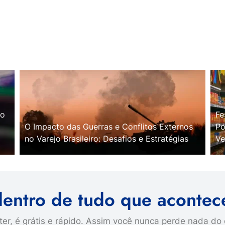
no
Fe
O Impacto das Guerras e Conflitos Externos
Po
no Varejo Brasileiro: Desafios e Estratégias
Ve
dentro de tudo que acontec
er, é grátis e rápido. Assim você nunca perde nada do 