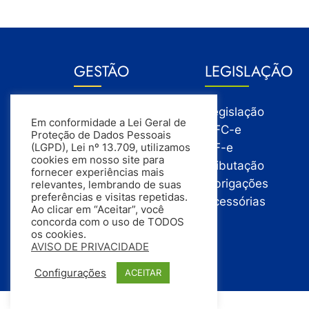
GESTÃO
LEGISLAÇÃO
Gestão
Legislação
Em conformidade a Lei Geral de
Gestão Financeira
NFC-e
Proteção de Dados Pessoais
Gestão de Pessoas
NF-e
(LGPD), Lei nº 13.709, utilizamos
cookies em nosso site para
Compras
Tributação
fornecer experiências mais
Estoque
Obrigações
relevantes, lembrando de suas
preferências e visitas repetidas.
Vendas
Acessórias
Ao clicar em “Aceitar”, você
concorda com o uso de TODOS
os cookies.
AVISO DE PRIVACIDADE
Configurações
ACEITAR