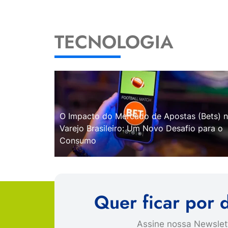
TECNOLOGIA
O Impacto do Mercado de Apostas (Bets) 
Varejo Brasileiro: Um Novo Desafio para o
Consumo
Quer ficar por 
Assine nossa Newslett