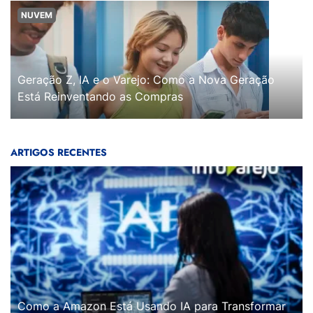
NUVEM
Geração Z, IA e o Varejo: Como a Nova Geração
Está Reinventando as Compras
ARTIGOS RECENTES
Como a Amazon Está Usando IA para Transformar