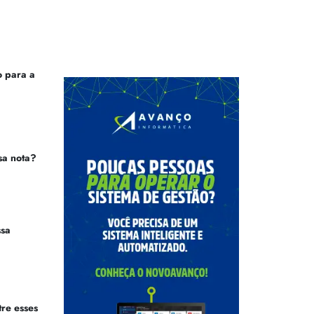
 para a
sa nota?
ssa
tre esses