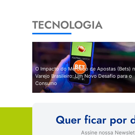
TECNOLOGIA
O Impacto do Mercado de Apostas (Bets) 
Varejo Brasileiro: Um Novo Desafio para o
Consumo
Quer ficar por 
Assine nossa Newslett