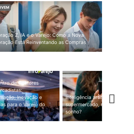
UVEM
ração Z, IA e o Varejo: Como a Nova
ração Está Reinventando as Compras
ntro de Gestores
cadistas:
mação, Inovação e
Inteligência artificial no
ias para o Varejo do
supermercado, realidade ou
sonho?