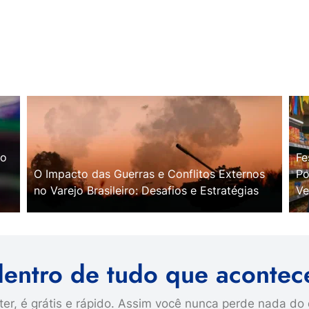
no
Fe
O Impacto das Guerras e Conflitos Externos
Po
no Varejo Brasileiro: Desafios e Estratégias
Ve
dentro de tudo que acontec
er, é grátis e rápido. Assim você nunca perde nada do 