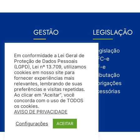
GESTÃO
LEGISLAÇÃO
Gestão
Legislação
Em conformidade a Lei Geral de
Gestão Financeira
NFC-e
Proteção de Dados Pessoais
Gestão de Pessoas
NF-e
(LGPD), Lei nº 13.709, utilizamos
cookies em nosso site para
Compras
Tributação
fornecer experiências mais
Estoque
Obrigações
relevantes, lembrando de suas
preferências e visitas repetidas.
Vendas
Acessórias
Ao clicar em “Aceitar”, você
concorda com o uso de TODOS
os cookies.
AVISO DE PRIVACIDADE
Configurações
ACEITAR