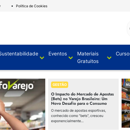
e
Política de Cookies
Sustentabilidade
Eventos
Materiais
Curso
Gratuitos
GESTÃO
N
O Impacto do Mercado de Apostas
(Bets) no Varejo Brasileiro: Um
Novo Desafio para o Consumo
Fe
O mercado de apostas esportivas,
Po
conhecido como "bets", cresceu
Ve
exponencialmente...