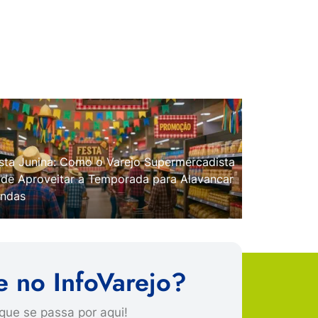
sta Junina: Como o Varejo Supermercadista
de Aproveitar a Temporada para Alavancar
ndas
e no InfoVarejo?
que se passa por aqui!