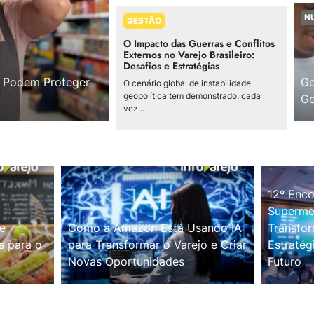
N
GESTÃO
O Impacto das Guerras e Conflitos
Externos no Varejo Brasileiro:
Desafios e Estratégias
s Podem Proteger
Ge
O cenário global de instabilidade
geopolítica tem demonstrado, cada
Ge
vez...
12º Enco
Supermer
e
Como a Amazon Está Usando IA
Transfor
s para o
para Transformar o Varejo e Criar
Estratég
Novas Oportunidades
Futuro