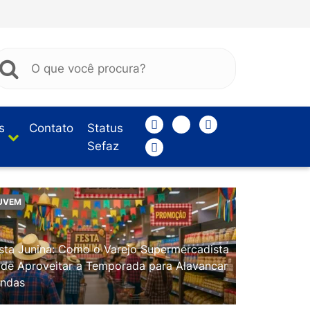
s
Contato
Status
Sefaz
UVEM
sta Junina: Como o Varejo Supermercadista
de Aproveitar a Temporada para Alavancar
ndas