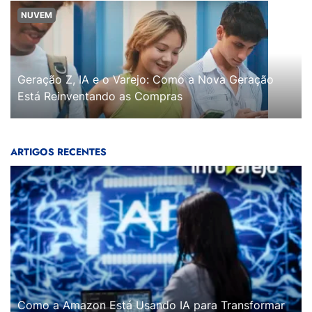
NUVEM
Geração Z, IA e o Varejo: Como a Nova Geração
Está Reinventando as Compras
ARTIGOS RECENTES
Como a Amazon Está Usando IA para Transformar